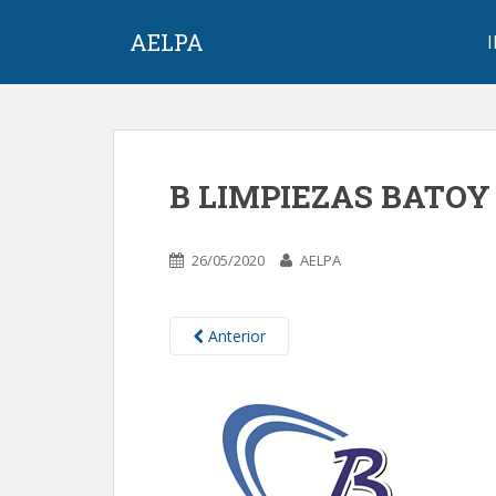
S
k
AELPA
i
p
t
o
m
B LIMPIEZAS BATOY
a
i
n
26/05/2020
AELPA
c
o
n
Anterior
t
e
n
t