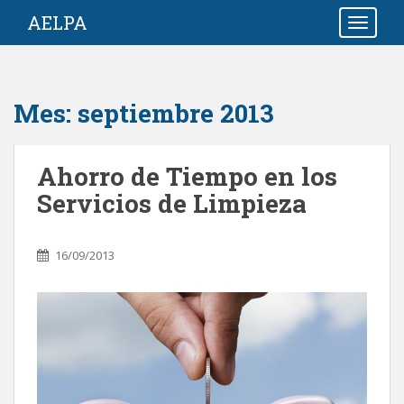
S
AELPA
TOGGLE
k
i
p
t
Mes:
septiembre 2013
o
m
a
Ahorro de Tiempo en los
i
Servicios de Limpieza
n
c
o
16/09/2013
n
t
e
n
t