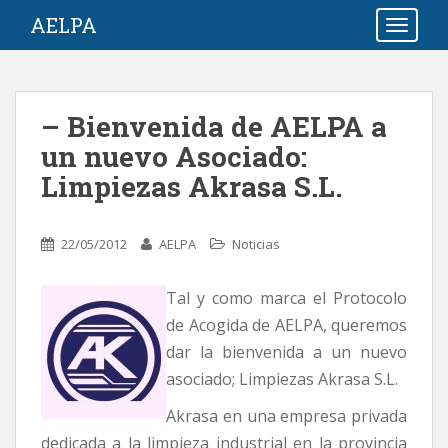
S
AELPA
TOGGLE
k
i
p
t
– Bienvenida de AELPA a
o
un nuevo Asociado:
m
a
Limpiezas Akrasa S.L.
i
n
c
22/05/2012
AELPA
Noticias
o
n
Tal y como marca el Protocolo
t
de Acogida de AELPA, queremos
e
dar la bienvenida a un nuevo
n
asociado; Limpiezas Akrasa S.L.
t
Akrasa en una empresa privada
dedicada a la limpieza industrial en la provincia