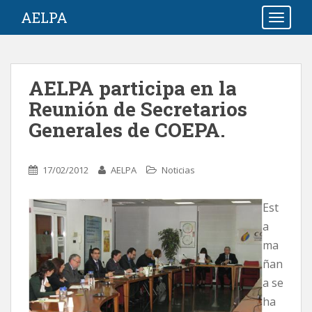
S
AELPA
TOGGLE
k
i
p
t
AELPA participa en la
o
Reunión de Secretarios
m
a
Generales de COEPA.
i
n
c
17/02/2012
AELPA
Noticias
o
n
Est
t
a
e
ma
n
ñan
t
a se
ha