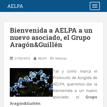
S
AELPA
TOGGLE
k
i
p
t
Bienvenida a AELPA a un
o
nuevo asociado, el Grupo
m
a
Aragón&Guillén
i
n
c
27/02/2012
AELPA
Noticias
o
n
Tal y como marca el
t
Protocolo de Acogida de
e
AELPA, queremos dar la
n
bienvenida a un nuevo
t
asociado; el
Grupo
Aragón&Guillén
.