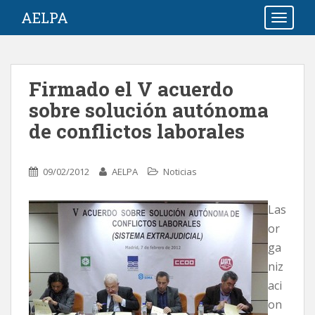
S
AELPA
TOGGLE
k
i
p
t
Firmado el V acuerdo
o
sobre solución autónoma
m
a
de conflictos laborales
i
n
c
09/02/2012
AELPA
Noticias
o
n
Las
t
or
e
ga
n
niz
t
aci
on