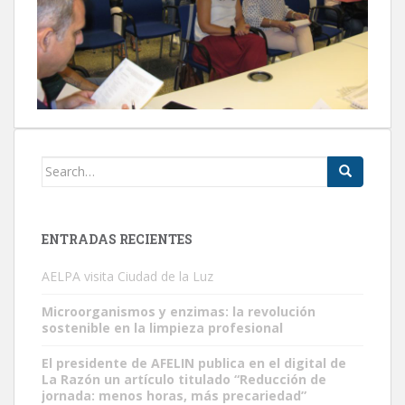
Search
for:
ENTRADAS RECIENTES
AELPA visita Ciudad de la Luz
Microorganismos y enzimas: la revolución
sostenible en la limpieza profesional
El presidente de AFELIN publica en el digital de
La Razón un artículo titulado “Reducción de
jornada: menos horas, más precariedad”