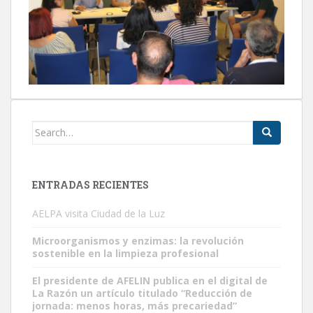
Search
for:
ENTRADAS RECIENTES
AELPA visita Ciudad de la Luz
Microorganismos y enzimas: la revolución
sostenible en la limpieza profesional
El presidente de AFELIN publica en el digital de
La Razón un artículo titulado “Reducción de
jornada: menos horas, más precariedad”