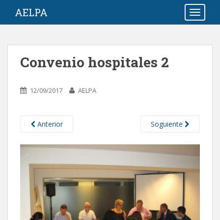
S
AELPA
TOGGLE
k
i
p
t
Convenio hospitales 2
o
m
a
12/09/2017
AELPA
i
n
c
Anterior
Soguiente
o
n
t
e
n
t