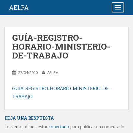
S
AELPA
TOGGLE
k
i
p
t
GUÍA-REGISTRO-
o
HORARIO-MINISTERIO-
m
a
DE-TRABAJO
i
n
c
27/04/2020
AELPA
o
n
GUÍA-REGISTRO-HORARIO-MINISTERIO-DE-
t
TRABAJO
e
n
t
DEJA UNA RESPUESTA
Lo siento, debes estar
conectado
para publicar un comentario.