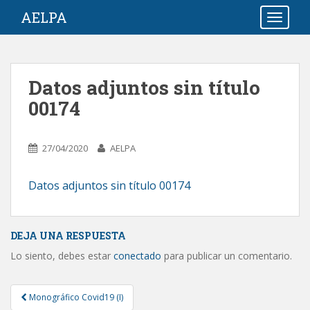
S
AELPA
TOGGLE
k
i
p
t
Datos adjuntos sin título
o
00174
m
a
i
27/04/2020
AELPA
n
c
o
Datos adjuntos sin título 00174
n
t
e
DEJA UNA RESPUESTA
n
Lo siento, debes estar
conectado
para publicar un comentario.
t
Post
Monográfico Covid19 (I)