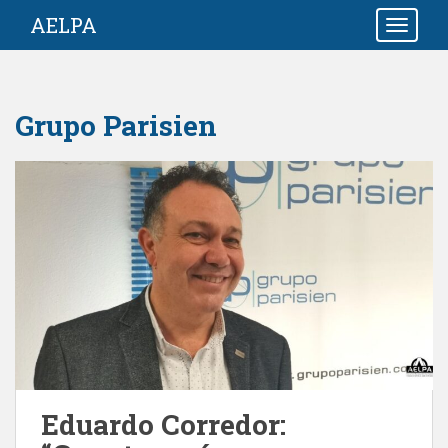
S
AELPA
TOGGLE
k
i
p
t
Grupo Parisien
o
m
a
i
n
c
o
n
t
e
n
t
Eduardo Corredor: