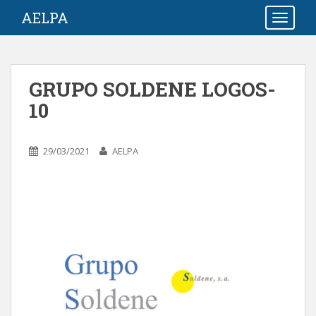
S
AELPA
TOGGLE
k
i
p
t
GRUPO SOLDENE LOGOS-
o
10
m
a
i
29/03/2021
AELPA
n
c
o
n
t
e
n
t