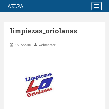
S
AELPA
TOGGLE
k
i
p
t
limpiezas_oriolanas
o
m
a
16/05/2016
webmaster
i
n
c
o
n
t
e
n
t