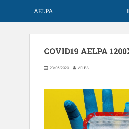
S
k
AELPA
i
p
t
o
m
COVID19 AELPA 1200
a
i
n
23/06/2020
AELPA
c
o
n
t
e
n
t