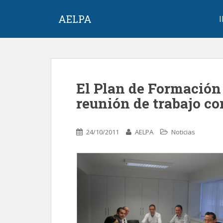
S
k
AELPA
i
p
t
o
m
El Plan de Formación 
a
i
reunión de trabajo co
n
c
o
24/10/2011
AELPA
Noticias
n
t
e
n
t