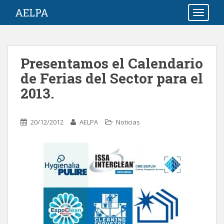
S
AELPA
TOGGLE
k
i
p
t
Presentamos el Calendario
o
de Ferias del Sector para el
m
a
2013.
i
n
c
20/12/2012
AELPA
Noticias
o
n
t
e
n
t